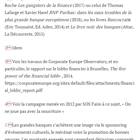
Roche
Les gangsters de la finance
(2017) ou celui de Thomas
Lafarge et Xavier Harel
BNP Paribas: dans les eaux troubles de la
plus grande banque européenne
(2018), ou les livres
Bancocrati
e
(Eric Toussaint, Ed. Aden, 2014) et
Le livre noir des banques
(Attac,
La Découverte, 2015)
2
 Idem
3
 Voir les travaux de Corporate Europe Observatory, et en
particulier, le rapport sur le lobby financier à Bruxelles,
The fire
power of the financial lobb
« , 2014.
https://corporateeurope.org/sites/default/files/attachments/financi
al_lobby_report.pdf
4
 Voir la campagne menée en 2012 par SOS Faim à ce sujet, « On
ne joue pas avec la nourriture »
5
Les grandes banques s’achètent une image via le sponsoring
d’événements culturels, le mécénat voire la promotion de bonnes
oeuvres. Les montants engagés sont cependant dérisoires comparés