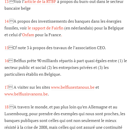
13
Voir l’
article de la RTBF
à propos du burn-out dans le secteur
bancaire belge
14
A propos des investissements des banques dans les énergies
fossiles, voir
le rapport de Fairfin
(en néerlandais) pour la Belgique
et celui d’
Oxfam
pour la France
.
15
Cf note 3 à propos des travaux de l’association CEO.
16
 Belfius prête 90 milliards répartis à part quasi égales entre (1) le
secteur public et social (2) les entreprises privées et (3) les
particuliers établis en Belgique.
17
 A visiter sur les sites
www.belfiusestanous.be
et
www.belfiusisvanons.be
.
18
A travers le monde, et pas plus loin qu’en Allemagne et au
Luxembourg, pour prendre des exemples qui nous sont proches, les
banques publiques sont celles qui ont non seulement le mieux
résisté à la crise de 2008, mais celles qui ont assuré une continuité